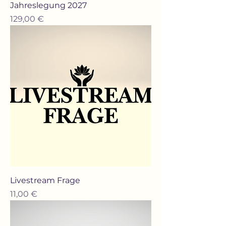
Jahreslegung 2027
Preis
129,00 €
Livestream Frage
Preis
11,00 €